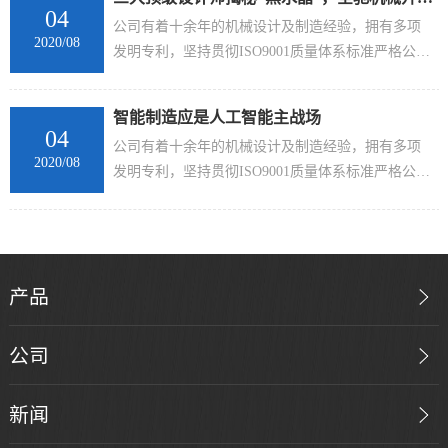
04
公司有着十余年的机械设计及制造经验，拥有多项
2020/08
发明专利，坚持贯彻ISO9001质量体系标准严格公司
有着十余年的机械设计及制造经验，拥有多项发明
专利...
智能制造应是人工智能主战场
04
公司有着十余年的机械设计及制造经验，拥有多项
2020/08
发明专利，坚持贯彻ISO9001质量体系标准严格公司
有着十余年的机械设计及制造经验，拥有多项发明
专利...
三大顶级设计师揭秘“黑水晶”，全驰机械开启设计新起点
04
我国包装设备起步较晚，1980年尚未形成工业体
2020/08
系，改革开放后，社会对包装机的需求不断增加，
产品
加上政府的重视与扶持，中国包装机械得到迅速发
展，年平均增长速度大于30%。
公司
三大顶级设计师揭秘“黑水晶”，全驰机械开启设计新起点
04
公司有着十余年的机械设计及制造经验，拥有多项
2020/08
新闻
发明专利，坚持贯彻ISO9001质量体系标准严格公司
有着十余年的机械设计及制造经验，拥有多项发明