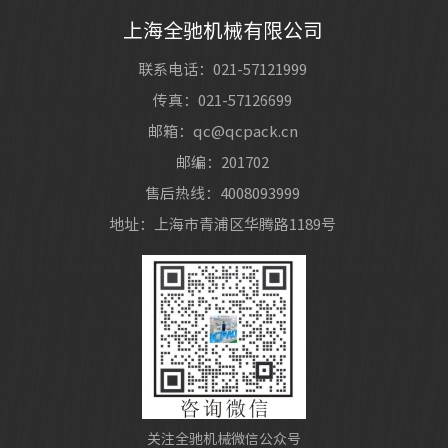
专利...
上海全驰机械有限公司
智能制造应是人工智能主战场
04
公司有着十余年的机械设计及制造经验，拥有多项
联系电话：021-57121999
2020/08
发明专利，坚持贯彻ISO9001质量体系标准严格公司
传真：021-57126699
有着十余年的机械设计及制造经验，拥有多项发明
邮箱：qc@qcpack.cn
专利...
邮编：201702
售后热线：4008093999
地址：上海市青浦区华腾路1189号
关注全驰机械微信公众号