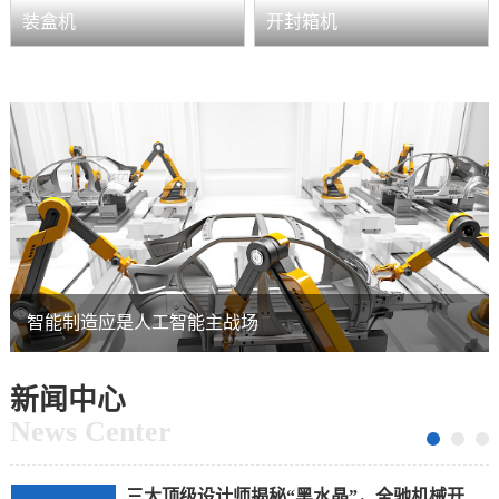
装盒机
开封箱机
智能制造应是人工智能主战场
04
公司有着十余年的机械设计及制造经验，拥有多项
2020/08
发明专利，坚持贯彻ISO9001质量体系标准严格公司
有着十余年的机械设计及制造经验，拥有多项发明
智能制造应是人工智能主战场
专利...
三大顶级设计师揭秘“黑水晶”，全驰机械开启设计新起点
04
新闻中心
我国包装设备起步较晚，1980年尚未形成工业体
2020/08
系，改革开放后，社会对包装机的需求不断增加，
News Center
加上政府的重视与扶持，中国包装机械得到迅速发
展，年平均增长速度大于30%。
三大顶级设计师揭秘“黑水晶”，全驰机械开启设计新起点